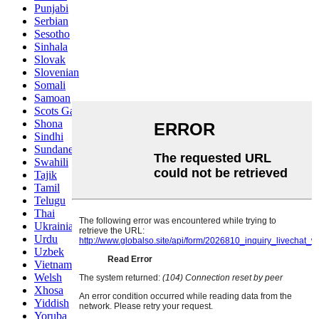
Punjabi
Serbian
Sesotho
Sinhala
Slovak
Slovenian
Somali
Samoan
Scots Gaelic
Shona
Sindhi
Sundanese
Swahili
Tajik
Tamil
Telugu
Thai
Ukrainian
Urdu
Uzbek
Vietnamese
Welsh
Xhosa
Yiddish
Yoruba