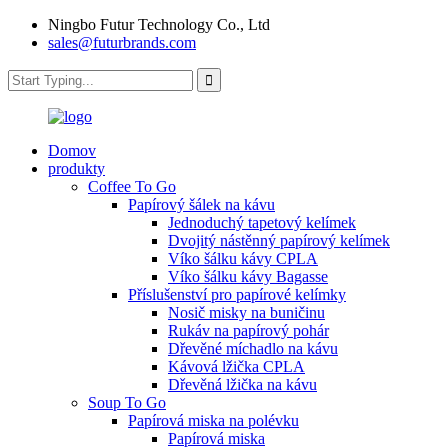
Ningbo Futur Technology Co., Ltd
sales@futurbrands.com
Domov
produkty
Coffee To Go
Papírový šálek na kávu
Jednoduchý tapetový kelímek
Dvojitý nástěnný papírový kelímek
Víko šálku kávy CPLA
Víko šálku kávy Bagasse
Příslušenství pro papírové kelímky
Nosič misky na buničinu
Rukáv na papírový pohár
Dřevěné míchadlo na kávu
Kávová lžička CPLA
Dřevěná lžička na kávu
Soup To Go
Papírová miska na polévku
Papírová miska