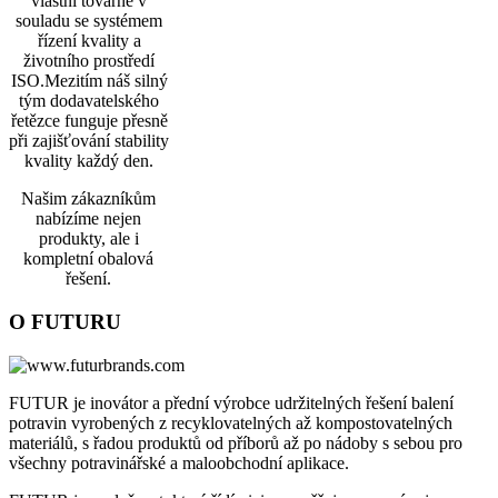
vlastní továrně v
souladu se systémem
řízení kvality a
životního prostředí
ISO.Mezitím náš silný
tým dodavatelského
řetězce funguje přesně
při zajišťování stability
kvality každý den.
Našim zákazníkům
nabízíme nejen
produkty, ale i
kompletní obalová
řešení.
O FUTURU
FUTUR je inovátor a přední výrobce udržitelných řešení balení
potravin vyrobených z recyklovatelných až kompostovatelných
materiálů, s řadou produktů od příborů až po nádoby s sebou pro
všechny potravinářské a maloobchodní aplikace.