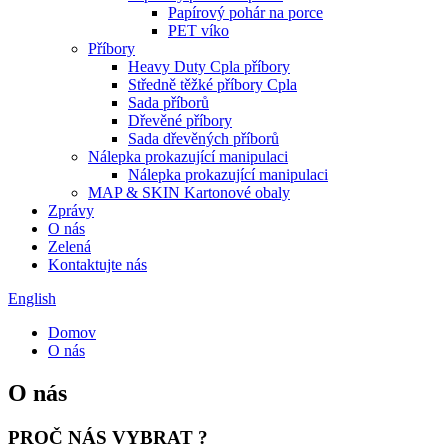
Papírový pohár na porce
PET víko
Příbory
Heavy Duty Cpla příbory
Středně těžké příbory Cpla
Sada příborů
Dřevěné příbory
Sada dřevěných příborů
Nálepka prokazující manipulaci
Nálepka prokazující manipulaci
MAP & SKIN Kartonové obaly
Zprávy
O nás
Zelená
Kontaktujte nás
English
Domov
O nás
O nás
PROČ NÁS VYBRAT ?