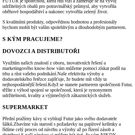
FUTUR je společnost, která řídí vizi a zaměřuje se na vývoj
udržitelných obalů pro potravinářský průmysl, aby vytvořila
oběhové hospodářství a nakonec vytvořila zelený život.
S kvalitními produkty, odpovědnou hodnotou a profesionály
bychom mohli být vaším spolehlivým a dlouhodobým partnerem.
S KÝM PRACUJEME?
DOVOZCI A DISTRIBUTOŘI
Využitím našich znalostí z oboru, inovativních řešení a
marketingového know-how vám můžeme pomoci získat podíl na
trhu a růst vašeho podnikání.Naše efektivita výroby a
dodavatelského řetězce zajišťuje, že budete mít vždy ta
nejhospodárnější řešení.Když se stanete partnerem společnosti Futur,
těžíte z výhod spojení se společností, která je synonymem
udržitelnosti, kvality a výjimečných zákaznických služeb.
SUPERMARKET
Přední pražírny kávy si vybírají Futur jako svého dodavatele
šálků.Zbavíme vás starostí s požadavky na papírové kelímky a
řídíme celý proces od návrhu a výroby až po řízení zásob a
distribuci.S naší zárukou si můžete být jisti, že vám NIKDY