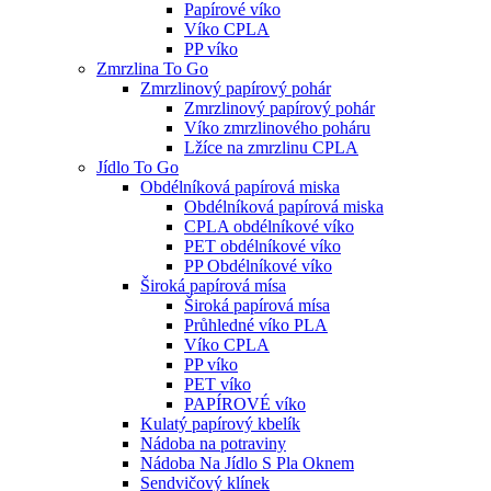
Papírové víko
Víko CPLA
PP víko
Zmrzlina To Go
Zmrzlinový papírový pohár
Zmrzlinový papírový pohár
Víko zmrzlinového poháru
Lžíce na zmrzlinu CPLA
Jídlo To Go
Obdélníková papírová miska
Obdélníková papírová miska
CPLA obdélníkové víko
PET obdélníkové víko
PP Obdélníkové víko
Široká papírová mísa
Široká papírová mísa
Průhledné víko PLA
Víko CPLA
PP víko
PET víko
PAPÍROVÉ víko
Kulatý papírový kbelík
Nádoba na potraviny
Nádoba Na Jídlo S Pla Oknem
Sendvičový klínek