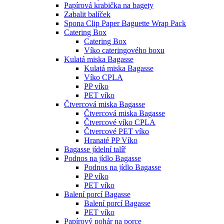
Papírová krabička na bagety
Zabalit balíček
Spona Clip Paper Baguette Wrap Pack
Catering Box
Catering Box
Víko cateringového boxu
Kulatá miska Bagasse
Kulatá miska Bagasse
Víko CPLA
PP víko
PET víko
Čtvercová miska Bagasse
Čtvercová miska Bagasse
Čtvercové víko CPLA
Čtvercové PET víko
Hranaté PP Víko
Bagasse jídelní talíř
Podnos na jídlo Bagasse
Podnos na jídlo Bagasse
PP víko
PET víko
Balení porcí Bagasse
Balení porcí Bagasse
PET víko
Papírový pohár na porce