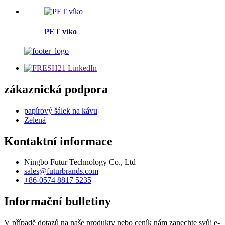
PET víko
zákaznická podpora
papírový šálek na kávu
Zelená
Kontaktní informace
Ningbo Futur Technology Co., Ltd
sales@futurbrands.com
+86-0574 8817 5235
Informační bulletiny
V případě dotazů na naše produkty nebo ceník nám zanechte svůj e-