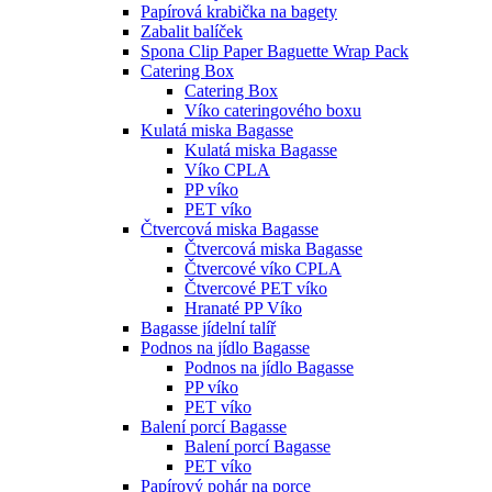
Papírová krabička na bagety
Zabalit balíček
Spona Clip Paper Baguette Wrap Pack
Catering Box
Catering Box
Víko cateringového boxu
Kulatá miska Bagasse
Kulatá miska Bagasse
Víko CPLA
PP víko
PET víko
Čtvercová miska Bagasse
Čtvercová miska Bagasse
Čtvercové víko CPLA
Čtvercové PET víko
Hranaté PP Víko
Bagasse jídelní talíř
Podnos na jídlo Bagasse
Podnos na jídlo Bagasse
PP víko
PET víko
Balení porcí Bagasse
Balení porcí Bagasse
PET víko
Papírový pohár na porce