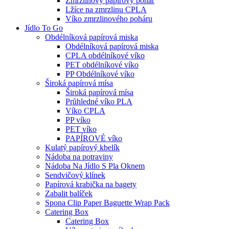
Zmrzlinový papírový pohár
Lžíce na zmrzlinu CPLA
Víko zmrzlinového poháru
Jídlo To Go
Obdélníková papírová miska
Obdélníková papírová miska
CPLA obdélníkové víko
PET obdélníkové víko
PP Obdélníkové víko
Široká papírová mísa
Široká papírová mísa
Průhledné víko PLA
Víko CPLA
PP víko
PET víko
PAPÍROVÉ víko
Kulatý papírový kbelík
Nádoba na potraviny
Nádoba Na Jídlo S Pla Oknem
Sendvičový klínek
Papírová krabička na bagety
Zabalit balíček
Spona Clip Paper Baguette Wrap Pack
Catering Box
Catering Box