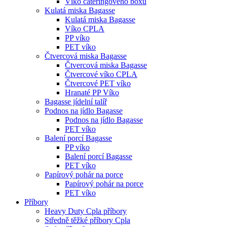
Víko cateringového boxu
Kulatá miska Bagasse
Kulatá miska Bagasse
Víko CPLA
PP víko
PET víko
Čtvercová miska Bagasse
Čtvercová miska Bagasse
Čtvercové víko CPLA
Čtvercové PET víko
Hranaté PP Víko
Bagasse jídelní talíř
Podnos na jídlo Bagasse
Podnos na jídlo Bagasse
PET víko
Balení porcí Bagasse
PP víko
Balení porcí Bagasse
PET víko
Papírový pohár na porce
Papírový pohár na porce
PET víko
Příbory
Heavy Duty Cpla příbory
Středně těžké příbory Cpla