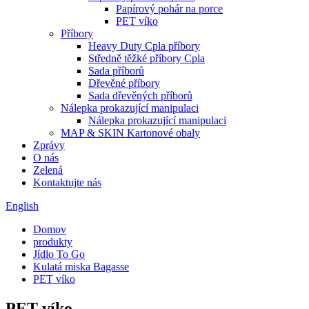
Papírový pohár na porce
PET víko
Příbory
Heavy Duty Cpla příbory
Středně těžké příbory Cpla
Sada příborů
Dřevěné příbory
Sada dřevěných příborů
Nálepka prokazující manipulaci
Nálepka prokazující manipulaci
MAP & SKIN Kartonové obaly
Zprávy
O nás
Zelená
Kontaktujte nás
English
Domov
produkty
Jídlo To Go
Kulatá miska Bagasse
PET víko
PET víko