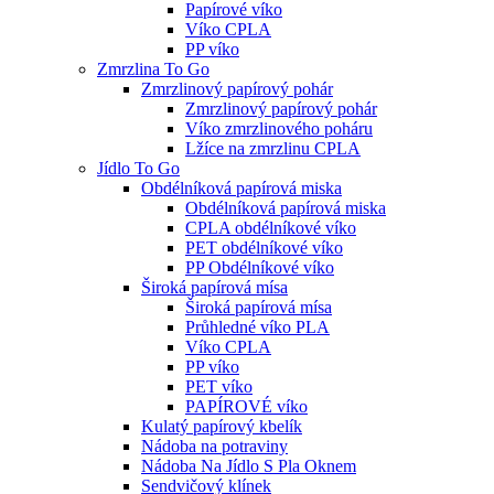
Papírové víko
Víko CPLA
PP víko
Zmrzlina To Go
Zmrzlinový papírový pohár
Zmrzlinový papírový pohár
Víko zmrzlinového poháru
Lžíce na zmrzlinu CPLA
Jídlo To Go
Obdélníková papírová miska
Obdélníková papírová miska
CPLA obdélníkové víko
PET obdélníkové víko
PP Obdélníkové víko
Široká papírová mísa
Široká papírová mísa
Průhledné víko PLA
Víko CPLA
PP víko
PET víko
PAPÍROVÉ víko
Kulatý papírový kbelík
Nádoba na potraviny
Nádoba Na Jídlo S Pla Oknem
Sendvičový klínek