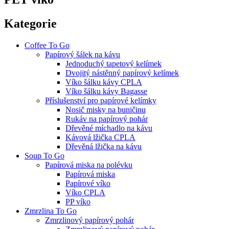
Kategorie
Coffee To Go
Papírový šálek na kávu
Jednoduchý tapetový kelímek
Dvojitý nástěnný papírový kelímek
Víko šálku kávy CPLA
Víko šálku kávy Bagasse
Příslušenství pro papírové kelímky
Nosič misky na buničinu
Rukáv na papírový pohár
Dřevěné míchadlo na kávu
Kávová lžička CPLA
Dřevěná lžička na kávu
Soup To Go
Papírová miska na polévku
Papírová miska
Papírové víko
Víko CPLA
PP víko
Zmrzlina To Go
Zmrzlinový papírový pohár