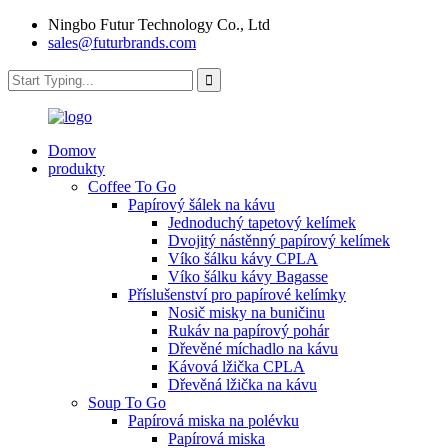
Ningbo Futur Technology Co., Ltd
sales@futurbrands.com
Domov
produkty
Coffee To Go
Papírový šálek na kávu
Jednoduchý tapetový kelímek
Dvojitý nástěnný papírový kelímek
Víko šálku kávy CPLA
Víko šálku kávy Bagasse
Příslušenství pro papírové kelímky
Nosič misky na buničinu
Rukáv na papírový pohár
Dřevěné míchadlo na kávu
Kávová lžička CPLA
Dřevěná lžička na kávu
Soup To Go
Papírová miska na polévku
Papírová miska