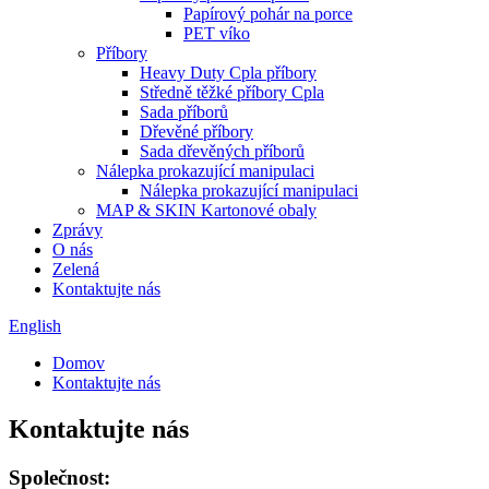
Papírový pohár na porce
PET víko
Příbory
Heavy Duty Cpla příbory
Středně těžké příbory Cpla
Sada příborů
Dřevěné příbory
Sada dřevěných příborů
Nálepka prokazující manipulaci
Nálepka prokazující manipulaci
MAP & SKIN Kartonové obaly
Zprávy
O nás
Zelená
Kontaktujte nás
English
Domov
Kontaktujte nás
Kontaktujte nás
Společnost: