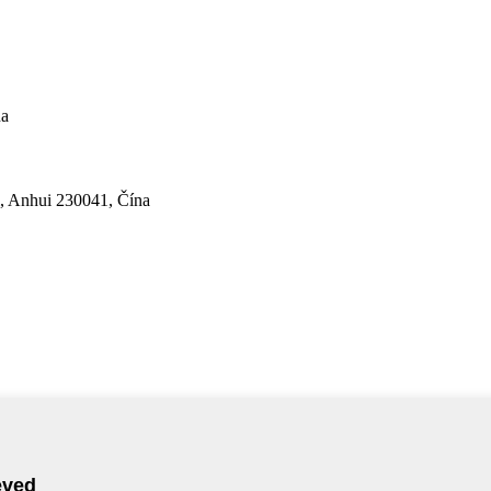
na
, Anhui 230041, Čína