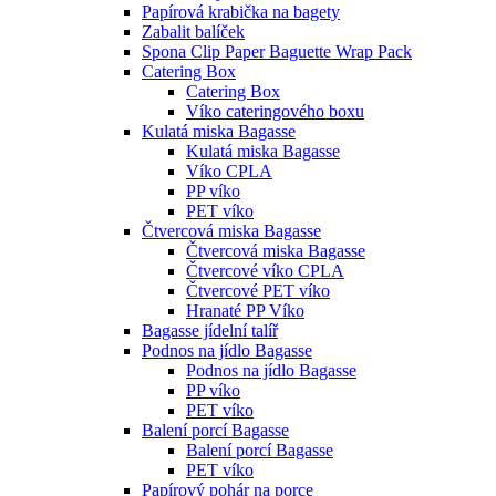
Papírová krabička na bagety
Zabalit balíček
Spona Clip Paper Baguette Wrap Pack
Catering Box
Catering Box
Víko cateringového boxu
Kulatá miska Bagasse
Kulatá miska Bagasse
Víko CPLA
PP víko
PET víko
Čtvercová miska Bagasse
Čtvercová miska Bagasse
Čtvercové víko CPLA
Čtvercové PET víko
Hranaté PP Víko
Bagasse jídelní talíř
Podnos na jídlo Bagasse
Podnos na jídlo Bagasse
PP víko
PET víko
Balení porcí Bagasse
Balení porcí Bagasse
PET víko
Papírový pohár na porce