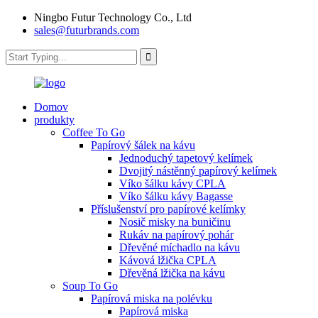
Ningbo Futur Technology Co., Ltd
sales@futurbrands.com
Domov
produkty
Coffee To Go
Papírový šálek na kávu
Jednoduchý tapetový kelímek
Dvojitý nástěnný papírový kelímek
Víko šálku kávy CPLA
Víko šálku kávy Bagasse
Příslušenství pro papírové kelímky
Nosič misky na buničinu
Rukáv na papírový pohár
Dřevěné míchadlo na kávu
Kávová lžička CPLA
Dřevěná lžička na kávu
Soup To Go
Papírová miska na polévku
Papírová miska