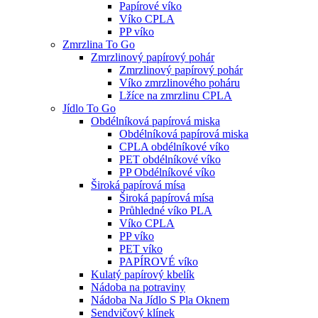
Papírové víko
Víko CPLA
PP víko
Zmrzlina To Go
Zmrzlinový papírový pohár
Zmrzlinový papírový pohár
Víko zmrzlinového poháru
Lžíce na zmrzlinu CPLA
Jídlo To Go
Obdélníková papírová miska
Obdélníková papírová miska
CPLA obdélníkové víko
PET obdélníkové víko
PP Obdélníkové víko
Široká papírová mísa
Široká papírová mísa
Průhledné víko PLA
Víko CPLA
PP víko
PET víko
PAPÍROVÉ víko
Kulatý papírový kbelík
Nádoba na potraviny
Nádoba Na Jídlo S Pla Oknem
Sendvičový klínek