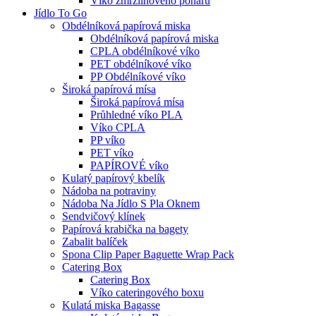
Víko zmrzlinového poháru
Jídlo To Go
Obdélníková papírová miska
Obdélníková papírová miska
CPLA obdélníkové víko
PET obdélníkové víko
PP Obdélníkové víko
Široká papírová mísa
Široká papírová mísa
Průhledné víko PLA
Víko CPLA
PP víko
PET víko
PAPÍROVÉ víko
Kulatý papírový kbelík
Nádoba na potraviny
Nádoba Na Jídlo S Pla Oknem
Sendvičový klínek
Papírová krabička na bagety
Zabalit balíček
Spona Clip Paper Baguette Wrap Pack
Catering Box
Catering Box
Víko cateringového boxu
Kulatá miska Bagasse