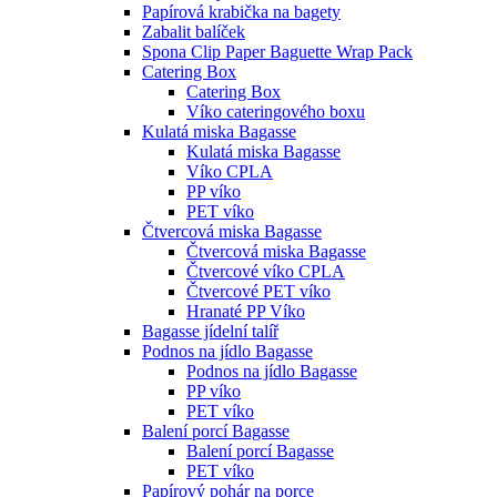
Papírová krabička na bagety
Zabalit balíček
Spona Clip Paper Baguette Wrap Pack
Catering Box
Catering Box
Víko cateringového boxu
Kulatá miska Bagasse
Kulatá miska Bagasse
Víko CPLA
PP víko
PET víko
Čtvercová miska Bagasse
Čtvercová miska Bagasse
Čtvercové víko CPLA
Čtvercové PET víko
Hranaté PP Víko
Bagasse jídelní talíř
Podnos na jídlo Bagasse
Podnos na jídlo Bagasse
PP víko
PET víko
Balení porcí Bagasse
Balení porcí Bagasse
PET víko
Papírový pohár na porce