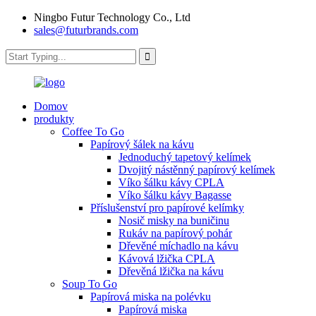
Ningbo Futur Technology Co., Ltd
sales@futurbrands.com
Domov
produkty
Coffee To Go
Papírový šálek na kávu
Jednoduchý tapetový kelímek
Dvojitý nástěnný papírový kelímek
Víko šálku kávy CPLA
Víko šálku kávy Bagasse
Příslušenství pro papírové kelímky
Nosič misky na buničinu
Rukáv na papírový pohár
Dřevěné míchadlo na kávu
Kávová lžička CPLA
Dřevěná lžička na kávu
Soup To Go
Papírová miska na polévku
Papírová miska