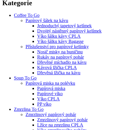
Kategorie
Coffee To Go
Papírový šálek na kávu
Jednoduchý tapetový kelímek
Dvojitý nástěnný papírový kelímek
Víko šálku kávy CPLA
Víko šálku kávy Bagasse
Příslušenství pro papírové kelímky
Nosič misky na buničinu
Rukáv na papírový pohár
Dřevěné míchadlo na kávu
Kávová lžička CPLA
Dřevěná lžička na kávu
Soup To Go
Papírová miska na polévku
Papírová miska
Papírové víko
Víko CPLA
PP víko
Zmrzlina To Go
Zmrzlinový papírový pohár
Zmrzlinový papírový pohár
Lžíce na zmrzlinu CPLA