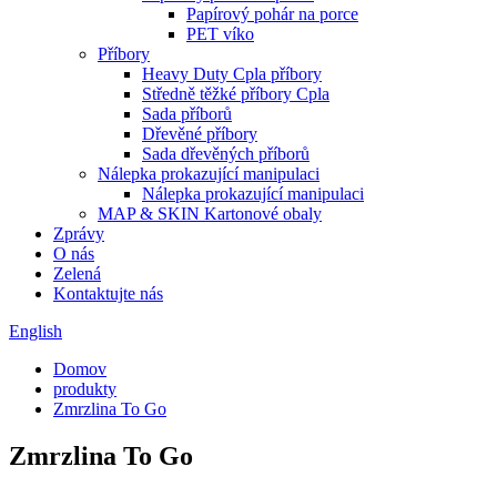
Papírový pohár na porce
PET víko
Příbory
Heavy Duty Cpla příbory
Středně těžké příbory Cpla
Sada příborů
Dřevěné příbory
Sada dřevěných příborů
Nálepka prokazující manipulaci
Nálepka prokazující manipulaci
MAP & SKIN Kartonové obaly
Zprávy
O nás
Zelená
Kontaktujte nás
English
Domov
produkty
Zmrzlina To Go
Zmrzlina To Go