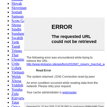
Slovak
Slovenian
Somali
Samoan
Scots Gaelic
Shona
Sindhi
Sundanese
Swahili
Tajik
Tamil
Telugu
Thai
Ukrainian
Urdu
Uzbek
Vietnamese
Welsh
Xhosa
Yiddish
Yoruba
Zulu
Kinyarwanda
Tatar
Oriya