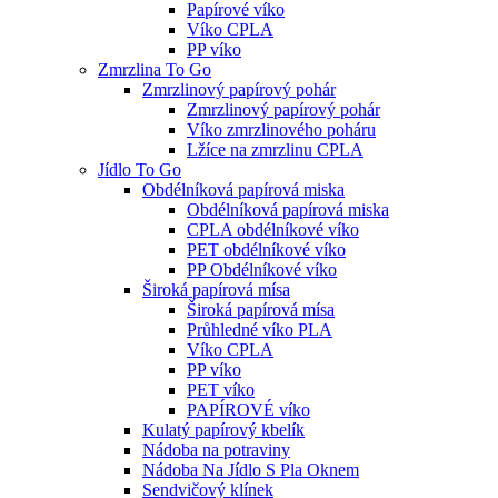
Papírové víko
Víko CPLA
PP víko
Zmrzlina To Go
Zmrzlinový papírový pohár
Zmrzlinový papírový pohár
Víko zmrzlinového poháru
Lžíce na zmrzlinu CPLA
Jídlo To Go
Obdélníková papírová miska
Obdélníková papírová miska
CPLA obdélníkové víko
PET obdélníkové víko
PP Obdélníkové víko
Široká papírová mísa
Široká papírová mísa
Průhledné víko PLA
Víko CPLA
PP víko
PET víko
PAPÍROVÉ víko
Kulatý papírový kbelík
Nádoba na potraviny
Nádoba Na Jídlo S Pla Oknem
Sendvičový klínek