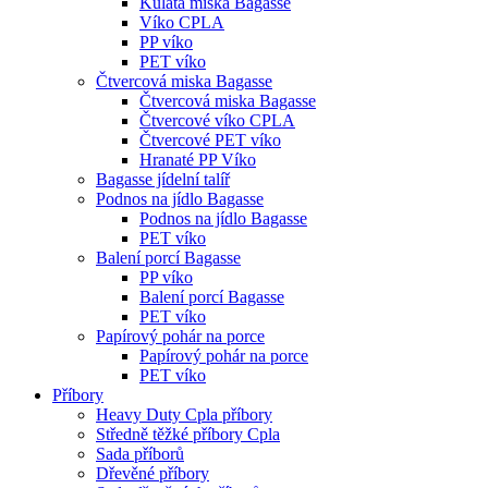
Kulatá miska Bagasse
Víko CPLA
PP víko
PET víko
Čtvercová miska Bagasse
Čtvercová miska Bagasse
Čtvercové víko CPLA
Čtvercové PET víko
Hranaté PP Víko
Bagasse jídelní talíř
Podnos na jídlo Bagasse
Podnos na jídlo Bagasse
PET víko
Balení porcí Bagasse
PP víko
Balení porcí Bagasse
PET víko
Papírový pohár na porce
Papírový pohár na porce
PET víko
Příbory
Heavy Duty Cpla příbory
Středně těžké příbory Cpla
Sada příborů
Dřevěné příbory