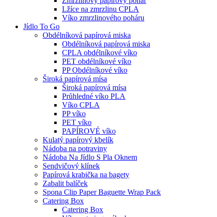
Zmrzlinový papírový pohár
Lžíce na zmrzlinu CPLA
Víko zmrzlinového poháru
Jídlo To Go
Obdélníková papírová miska
Obdélníková papírová miska
CPLA obdélníkové víko
PET obdélníkové víko
PP Obdélníkové víko
Široká papírová mísa
Široká papírová mísa
Průhledné víko PLA
Víko CPLA
PP víko
PET víko
PAPÍROVÉ víko
Kulatý papírový kbelík
Nádoba na potraviny
Nádoba Na Jídlo S Pla Oknem
Sendvičový klínek
Papírová krabička na bagety
Zabalit balíček
Spona Clip Paper Baguette Wrap Pack
Catering Box
Catering Box