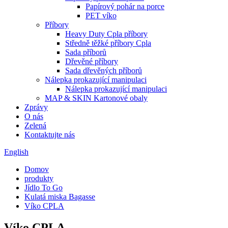
Papírový pohár na porce
PET víko
Příbory
Heavy Duty Cpla příbory
Středně těžké příbory Cpla
Sada příborů
Dřevěné příbory
Sada dřevěných příborů
Nálepka prokazující manipulaci
Nálepka prokazující manipulaci
MAP & SKIN Kartonové obaly
Zprávy
O nás
Zelená
Kontaktujte nás
English
Domov
produkty
Jídlo To Go
Kulatá miska Bagasse
Víko CPLA
Víko CPLA