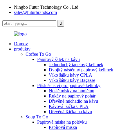
Ningbo Futur Technology Co., Ltd
sales@futurbrands.com
Domov
produkty
Coffee To Go
Papírový šálek na kávu
Jednoduchý tapetový kelímek
Dvojitý nástěnný papírový kelímek
Víko šálku kávy CPLA
Víko šálku kávy Bagasse
Příslušenství pro papírové kelímky
Nosič misky na buničinu
Rukáv na papírový pohár
Dřevěné míchadlo na kávu
Kávová lžička CPLA
Dřevěná lžička na kávu
Soup To Go
Papírová miska na polévku
Papírová miska