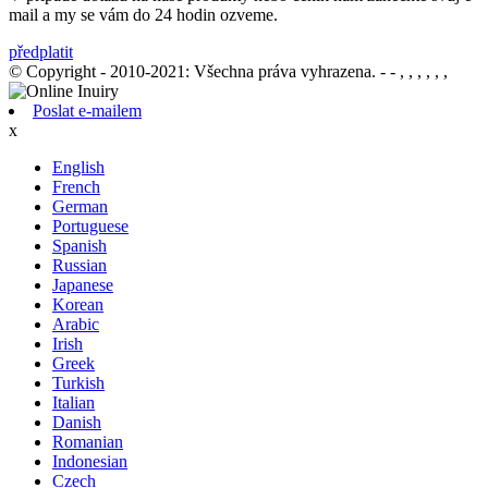
mail a my se vám do 24 hodin ozveme.
předplatit
© Copyright - 2010-2021: Všechna práva vyhrazena.
- - , , , , , ,
Poslat e-mailem
x
English
French
German
Portuguese
Spanish
Russian
Japanese
Korean
Arabic
Irish
Greek
Turkish
Italian
Danish
Romanian
Indonesian
Czech