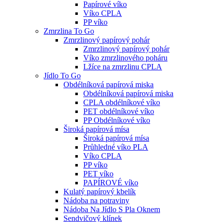
Papírové víko
Víko CPLA
PP víko
Zmrzlina To Go
Zmrzlinový papírový pohár
Zmrzlinový papírový pohár
Víko zmrzlinového poháru
Lžíce na zmrzlinu CPLA
Jídlo To Go
Obdélníková papírová miska
Obdélníková papírová miska
CPLA obdélníkové víko
PET obdélníkové víko
PP Obdélníkové víko
Široká papírová mísa
Široká papírová mísa
Průhledné víko PLA
Víko CPLA
PP víko
PET víko
PAPÍROVÉ víko
Kulatý papírový kbelík
Nádoba na potraviny
Nádoba Na Jídlo S Pla Oknem
Sendvičový klínek