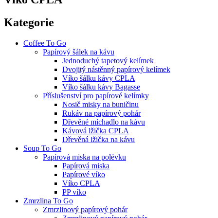
Kategorie
Coffee To Go
Papírový šálek na kávu
Jednoduchý tapetový kelímek
Dvojitý nástěnný papírový kelímek
Víko šálku kávy CPLA
Víko šálku kávy Bagasse
Příslušenství pro papírové kelímky
Nosič misky na buničinu
Rukáv na papírový pohár
Dřevěné míchadlo na kávu
Kávová lžička CPLA
Dřevěná lžička na kávu
Soup To Go
Papírová miska na polévku
Papírová miska
Papírové víko
Víko CPLA
PP víko
Zmrzlina To Go
Zmrzlinový papírový pohár