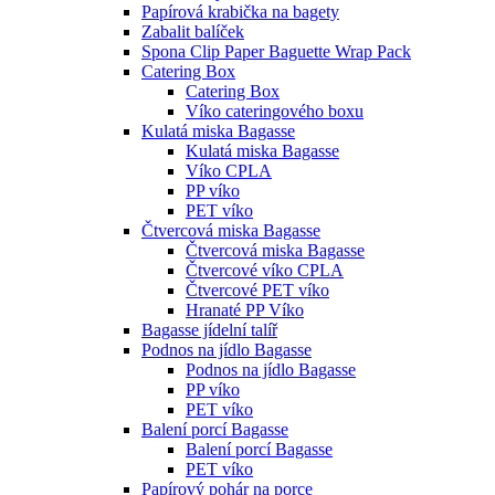
Papírová krabička na bagety
Zabalit balíček
Spona Clip Paper Baguette Wrap Pack
Catering Box
Catering Box
Víko cateringového boxu
Kulatá miska Bagasse
Kulatá miska Bagasse
Víko CPLA
PP víko
PET víko
Čtvercová miska Bagasse
Čtvercová miska Bagasse
Čtvercové víko CPLA
Čtvercové PET víko
Hranaté PP Víko
Bagasse jídelní talíř
Podnos na jídlo Bagasse
Podnos na jídlo Bagasse
PP víko
PET víko
Balení porcí Bagasse
Balení porcí Bagasse
PET víko
Papírový pohár na porce