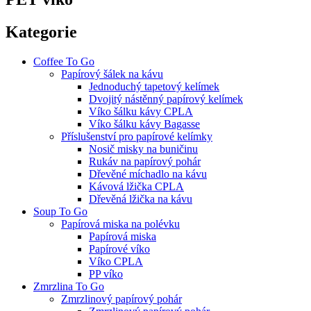
Kategorie
Coffee To Go
Papírový šálek na kávu
Jednoduchý tapetový kelímek
Dvojitý nástěnný papírový kelímek
Víko šálku kávy CPLA
Víko šálku kávy Bagasse
Příslušenství pro papírové kelímky
Nosič misky na buničinu
Rukáv na papírový pohár
Dřevěné míchadlo na kávu
Kávová lžička CPLA
Dřevěná lžička na kávu
Soup To Go
Papírová miska na polévku
Papírová miska
Papírové víko
Víko CPLA
PP víko
Zmrzlina To Go
Zmrzlinový papírový pohár