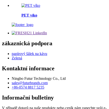
PET víko
zákaznická podpora
papírový šálek na kávu
Zelená
Kontaktní informace
Ningbo Futur Technology Co., Ltd
sales@futurbrands.com
+86-0574 8817 5235
Informační bulletiny
V případě dotazů na naše produkty nebo ceník nám zanechte svůj e-