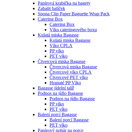
Papírová krabička na bagety
Zabalit balíček
Spona Clip Paper Baguette Wrap Pack
Catering Box
Catering Box
Víko cateringového boxu
Kulatá miska Bagasse
Kulatá miska Bagasse
Víko CPLA
PP víko
PET víko
Čtvercová miska Bagasse
Čtvercová miska Bagasse
Čtvercové víko CPLA
Čtvercové PET víko
Hranaté PP Víko
Bagasse jídelní talíř
Podnos na jídlo Bagasse
Podnos na jídlo Bagasse
PP víko
PET víko
Balení porcí Bagasse
Balení porcí Bagasse
PET víko
Papírový pohár na porce