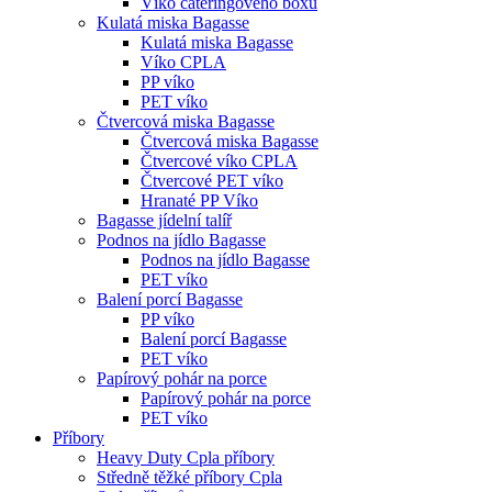
Víko cateringového boxu
Kulatá miska Bagasse
Kulatá miska Bagasse
Víko CPLA
PP víko
PET víko
Čtvercová miska Bagasse
Čtvercová miska Bagasse
Čtvercové víko CPLA
Čtvercové PET víko
Hranaté PP Víko
Bagasse jídelní talíř
Podnos na jídlo Bagasse
Podnos na jídlo Bagasse
PET víko
Balení porcí Bagasse
PP víko
Balení porcí Bagasse
PET víko
Papírový pohár na porce
Papírový pohár na porce
PET víko
Příbory
Heavy Duty Cpla příbory
Středně těžké příbory Cpla