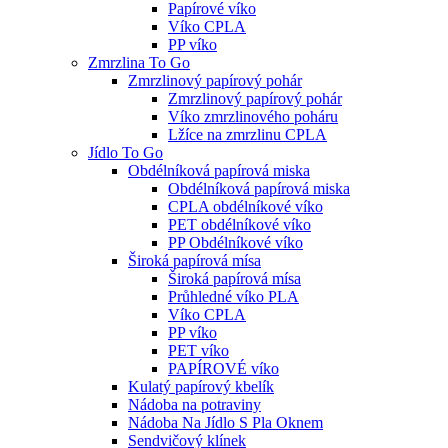
Papírové víko
Víko CPLA
PP víko
Zmrzlina To Go
Zmrzlinový papírový pohár
Zmrzlinový papírový pohár
Víko zmrzlinového poháru
Lžíce na zmrzlinu CPLA
Jídlo To Go
Obdélníková papírová miska
Obdélníková papírová miska
CPLA obdélníkové víko
PET obdélníkové víko
PP Obdélníkové víko
Široká papírová mísa
Široká papírová mísa
Průhledné víko PLA
Víko CPLA
PP víko
PET víko
PAPÍROVÉ víko
Kulatý papírový kbelík
Nádoba na potraviny
Nádoba Na Jídlo S Pla Oknem
Sendvičový klínek