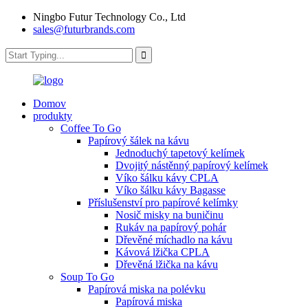
Ningbo Futur Technology Co., Ltd
sales@futurbrands.com
Domov
produkty
Coffee To Go
Papírový šálek na kávu
Jednoduchý tapetový kelímek
Dvojitý nástěnný papírový kelímek
Víko šálku kávy CPLA
Víko šálku kávy Bagasse
Příslušenství pro papírové kelímky
Nosič misky na buničinu
Rukáv na papírový pohár
Dřevěné míchadlo na kávu
Kávová lžička CPLA
Dřevěná lžička na kávu
Soup To Go
Papírová miska na polévku
Papírová miska