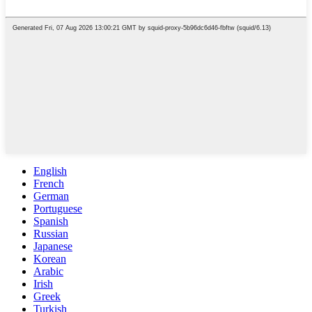
English
French
German
Portuguese
Spanish
Russian
Japanese
Korean
Arabic
Irish
Greek
Turkish