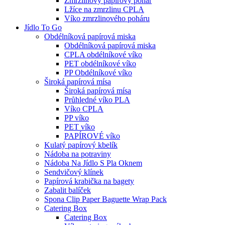
Zmrzlinový papírový pohár
Lžíce na zmrzlinu CPLA
Víko zmrzlinového poháru
Jídlo To Go
Obdélníková papírová miska
Obdélníková papírová miska
CPLA obdélníkové víko
PET obdélníkové víko
PP Obdélníkové víko
Široká papírová mísa
Široká papírová mísa
Průhledné víko PLA
Víko CPLA
PP víko
PET víko
PAPÍROVÉ víko
Kulatý papírový kbelík
Nádoba na potraviny
Nádoba Na Jídlo S Pla Oknem
Sendvičový klínek
Papírová krabička na bagety
Zabalit balíček
Spona Clip Paper Baguette Wrap Pack
Catering Box
Catering Box