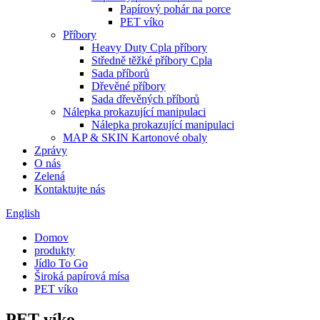
Papírový pohár na porce
PET víko
Příbory
Heavy Duty Cpla příbory
Středně těžké příbory Cpla
Sada příborů
Dřevěné příbory
Sada dřevěných příborů
Nálepka prokazující manipulaci
Nálepka prokazující manipulaci
MAP & SKIN Kartonové obaly
Zprávy
O nás
Zelená
Kontaktujte nás
English
Domov
produkty
Jídlo To Go
Široká papírová mísa
PET víko
PET víko