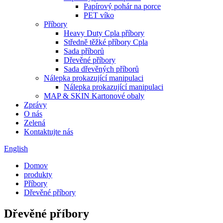
Papírový pohár na porce
PET víko
Příbory
Heavy Duty Cpla příbory
Středně těžké příbory Cpla
Sada příborů
Dřevěné příbory
Sada dřevěných příborů
Nálepka prokazující manipulaci
Nálepka prokazující manipulaci
MAP & SKIN Kartonové obaly
Zprávy
O nás
Zelená
Kontaktujte nás
English
Domov
produkty
Příbory
Dřevěné příbory
Dřevěné příbory