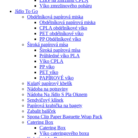
Lžíce na zmrzlinu CPLA
Víko zmrzlinového poháru
Jídlo To Go
Obdélníková papírová miska
Obdélníková papírová miska
CPLA obdélníkové víko
PET obdélníkové víko
PP Obdélníkové víko
Široká papírová mísa
Široká papírová mísa
Průhledné víko PLA
Víko CPLA
PP víko
PET víko
PAPÍROVÉ víko
Kulatý papírový kbelík
Nádoba na potraviny
Nádoba Na Jídlo S Pla Oknem
Sendvičový klínek
Papírová krabička na bagety
Zabalit balíček
Spona Clip Paper Baguette Wrap Pack
Catering Box
Catering Box
Víko cateringového boxu