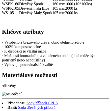
WSPK160
Dřevěný Špork
160 mm
1000 (10*100ks)
WSPK105
Dřevěná malá lžíce
105 mm
2000 ks
WS105
Dřevěný Malý Spork
105 mm
2000 ks
Klíčové atributy
· Vyrobeno z březového dřeva, obnovitelného zdroje
· 100% kompostovatelné
· K dispozici je vlastní ražba
· Možnosti hromadného a zabaleného obalu (obal může být
potištěný nebo nepotištěný)
· Vyhovuje potravinářské kvalitě
Materiálové možnosti
·dřevěný
Předchozí:
Sady příborů CPLA
Další:
Sada dřevěných příborů