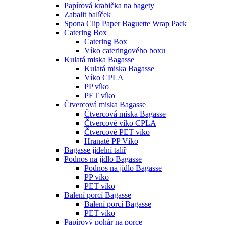
Papírová krabička na bagety
Zabalit balíček
Spona Clip Paper Baguette Wrap Pack
Catering Box
Catering Box
Víko cateringového boxu
Kulatá miska Bagasse
Kulatá miska Bagasse
Víko CPLA
PP víko
PET víko
Čtvercová miska Bagasse
Čtvercová miska Bagasse
Čtvercové víko CPLA
Čtvercové PET víko
Hranaté PP Víko
Bagasse jídelní talíř
Podnos na jídlo Bagasse
Podnos na jídlo Bagasse
PP víko
PET víko
Balení porcí Bagasse
Balení porcí Bagasse
PET víko
Papírový pohár na porce