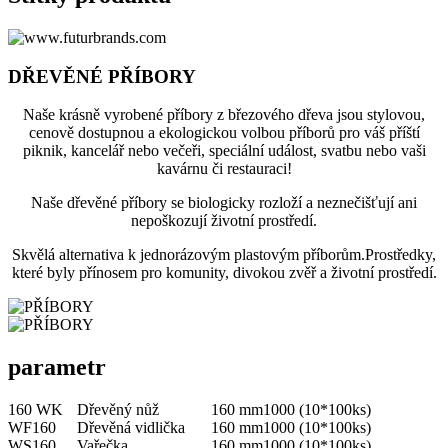
DŘEVĚNÉ PŘÍBORY
Naše krásně vyrobené příbory z březového dřeva jsou stylovou,
cenově dostupnou a ekologickou volbou příborů pro váš příští
piknik, kancelář nebo večeři, speciální událost, svatbu nebo vaši
kavárnu či restauraci!
Naše dřevěné příbory se biologicky rozloží a neznečišťují ani
nepoškozují životní prostředí.
Skvělá alternativa k jednorázovým plastovým příborům.Prostředky,
které byly přínosem pro komunity, divokou zvěř a životní prostředí.
parametr
160 WK
Dřevěný nůž
160 mm
1000 (10*100ks)
WF160
Dřevěná vidlička
160 mm
1000 (10*100ks)
WS160
Vařečka
160 mm
1000 (10*100ks)