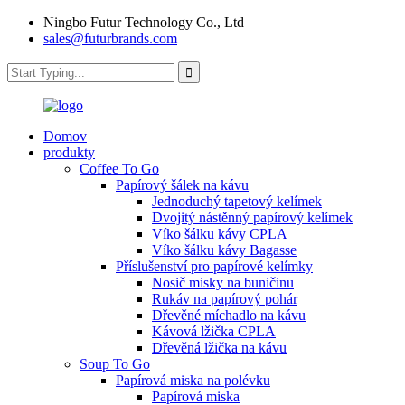
Ningbo Futur Technology Co., Ltd
sales@futurbrands.com
Domov
produkty
Coffee To Go
Papírový šálek na kávu
Jednoduchý tapetový kelímek
Dvojitý nástěnný papírový kelímek
Víko šálku kávy CPLA
Víko šálku kávy Bagasse
Příslušenství pro papírové kelímky
Nosič misky na buničinu
Rukáv na papírový pohár
Dřevěné míchadlo na kávu
Kávová lžička CPLA
Dřevěná lžička na kávu
Soup To Go
Papírová miska na polévku
Papírová miska