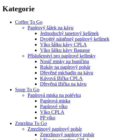
Kategorie
Coffee To Go
Papírový šálek na kávu
Jednoduchý tapetový kelímek
Dvojitý nástěnný papírový kelímek
Víko šálku kávy CPLA
Víko šálku kávy Bagasse
Příslušenství pro papírové kelímky
Nosič misky na buničinu
Rukáv na papírový pohár
Dřevěné míchadlo na kávu
Kávová lžička CPLA
Dřevěná lžička na kávu
Soup To Go
Papírová miska na polévku
Papírová miska
Papírové víko
Víko CPLA
PP víko
Zmrzlina To Go
Zmrzlinový papírový pohár
Zmrzlinový papírový pohár