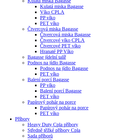
Kulatá miska Bagasse
Kulatá miska Bagasse
Víko CPLA
PP víko
PET víko
Čtvercová miska Bagasse
Čtvercová miska Bagasse
Čtvercové víko CPLA
Čtvercové PET víko
Hranaté PP Víko
Bagasse jídelní talíř
Podnos na jídlo Bagasse
Podnos na jídlo Bagasse
PET víko
Balení porcí Bagasse
PP víko
Balení porcí Bagasse
PET víko
Papírový pohár na porce
Papírový pohár na porce
PET víko
Příbory
Heavy Duty Cpla příbory
Středně těžké příbory Cpla
Sada příborů