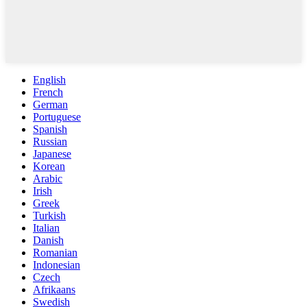
English
French
German
Portuguese
Spanish
Russian
Japanese
Korean
Arabic
Irish
Greek
Turkish
Italian
Danish
Romanian
Indonesian
Czech
Afrikaans
Swedish