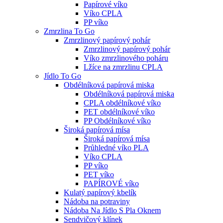
Papírové víko
Víko CPLA
PP víko
Zmrzlina To Go
Zmrzlinový papírový pohár
Zmrzlinový papírový pohár
Víko zmrzlinového poháru
Lžíce na zmrzlinu CPLA
Jídlo To Go
Obdélníková papírová miska
Obdélníková papírová miska
CPLA obdélníkové víko
PET obdélníkové víko
PP Obdélníkové víko
Široká papírová mísa
Široká papírová mísa
Průhledné víko PLA
Víko CPLA
PP víko
PET víko
PAPÍROVÉ víko
Kulatý papírový kbelík
Nádoba na potraviny
Nádoba Na Jídlo S Pla Oknem
Sendvičový klínek