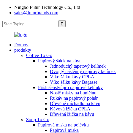
Ningbo Futur Technology Co., Ltd
sales@futurbrands.com
Domov
produkty
Coffee To Go
Papírový šálek na kávu
Jednoduchý tapetový kelímek
Dvojitý nástěnný papírový kelímek
Víko šálku kávy CPLA
Víko šálku kávy Bagasse
Příslušenství pro papírové kelímky
Nosič misky na buničinu
Rukáv na papírový pohár
Dřevěné míchadlo na kávu
Kávová lžička CPLA
Dřevěná lžička na kávu
Soup To Go
Papírová miska na polévku
Papírová miska