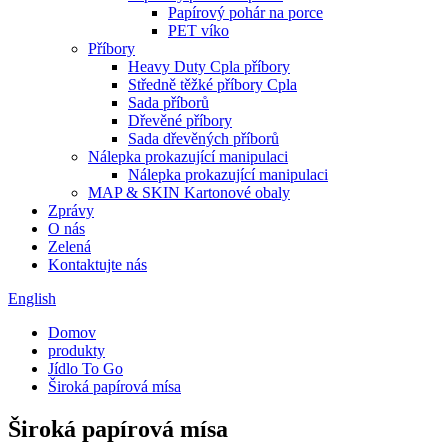
Papírový pohár na porce
PET víko
Příbory
Heavy Duty Cpla příbory
Středně těžké příbory Cpla
Sada příborů
Dřevěné příbory
Sada dřevěných příborů
Nálepka prokazující manipulaci
Nálepka prokazující manipulaci
MAP & SKIN Kartonové obaly
Zprávy
O nás
Zelená
Kontaktujte nás
English
Domov
produkty
Jídlo To Go
Široká papírová mísa
Široká papírová mísa