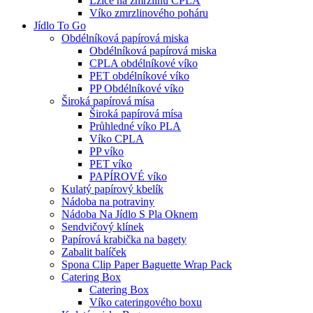
Lžíce na zmrzlinu CPLA
Víko zmrzlinového poháru
Jídlo To Go
Obdélníková papírová miska
Obdélníková papírová miska
CPLA obdélníkové víko
PET obdélníkové víko
PP Obdélníkové víko
Široká papírová mísa
Široká papírová mísa
Průhledné víko PLA
Víko CPLA
PP víko
PET víko
PAPÍROVÉ víko
Kulatý papírový kbelík
Nádoba na potraviny
Nádoba Na Jídlo S Pla Oknem
Sendvičový klínek
Papírová krabička na bagety
Zabalit balíček
Spona Clip Paper Baguette Wrap Pack
Catering Box
Catering Box
Víko cateringového boxu