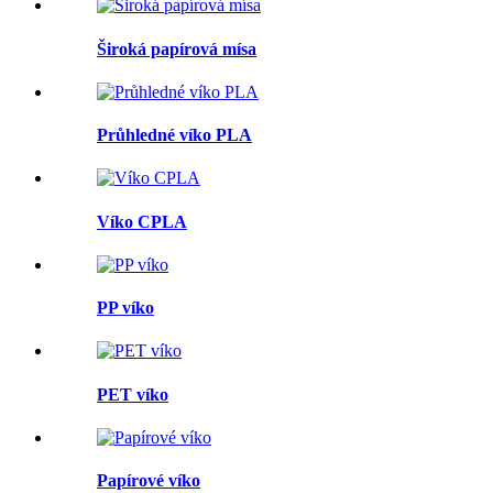
Široká papírová mísa
Průhledné víko PLA
Víko CPLA
PP víko
PET víko
Papírové víko