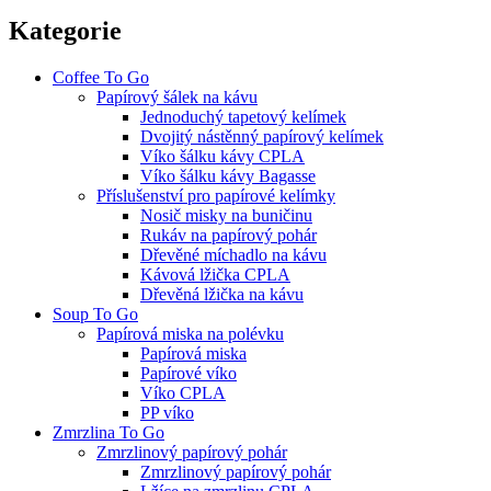
Kategorie
Coffee To Go
Papírový šálek na kávu
Jednoduchý tapetový kelímek
Dvojitý nástěnný papírový kelímek
Víko šálku kávy CPLA
Víko šálku kávy Bagasse
Příslušenství pro papírové kelímky
Nosič misky na buničinu
Rukáv na papírový pohár
Dřevěné míchadlo na kávu
Kávová lžička CPLA
Dřevěná lžička na kávu
Soup To Go
Papírová miska na polévku
Papírová miska
Papírové víko
Víko CPLA
PP víko
Zmrzlina To Go
Zmrzlinový papírový pohár
Zmrzlinový papírový pohár