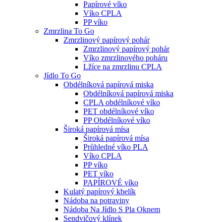
Papírové víko
Víko CPLA
PP víko
Zmrzlina To Go
Zmrzlinový papírový pohár
Zmrzlinový papírový pohár
Víko zmrzlinového poháru
Lžíce na zmrzlinu CPLA
Jídlo To Go
Obdélníková papírová miska
Obdélníková papírová miska
CPLA obdélníkové víko
PET obdélníkové víko
PP Obdélníkové víko
Široká papírová mísa
Široká papírová mísa
Průhledné víko PLA
Víko CPLA
PP víko
PET víko
PAPÍROVÉ víko
Kulatý papírový kbelík
Nádoba na potraviny
Nádoba Na Jídlo S Pla Oknem
Sendvičový klínek