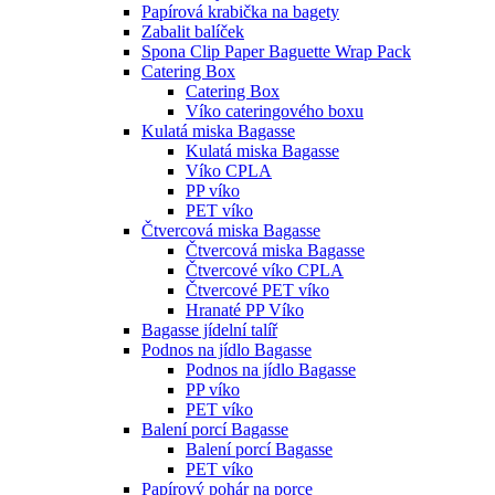
Papírová krabička na bagety
Zabalit balíček
Spona Clip Paper Baguette Wrap Pack
Catering Box
Catering Box
Víko cateringového boxu
Kulatá miska Bagasse
Kulatá miska Bagasse
Víko CPLA
PP víko
PET víko
Čtvercová miska Bagasse
Čtvercová miska Bagasse
Čtvercové víko CPLA
Čtvercové PET víko
Hranaté PP Víko
Bagasse jídelní talíř
Podnos na jídlo Bagasse
Podnos na jídlo Bagasse
PP víko
PET víko
Balení porcí Bagasse
Balení porcí Bagasse
PET víko
Papírový pohár na porce