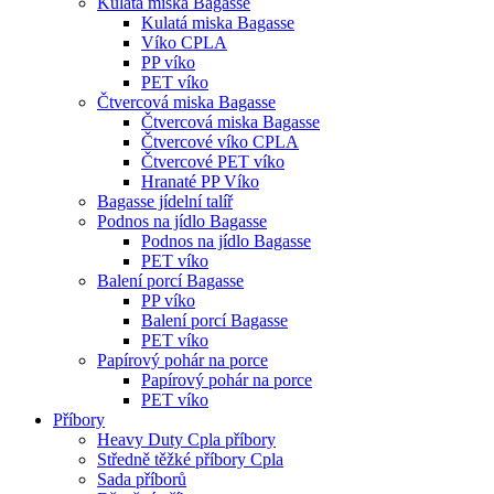
Kulatá miska Bagasse
Kulatá miska Bagasse
Víko CPLA
PP víko
PET víko
Čtvercová miska Bagasse
Čtvercová miska Bagasse
Čtvercové víko CPLA
Čtvercové PET víko
Hranaté PP Víko
Bagasse jídelní talíř
Podnos na jídlo Bagasse
Podnos na jídlo Bagasse
PET víko
Balení porcí Bagasse
PP víko
Balení porcí Bagasse
PET víko
Papírový pohár na porce
Papírový pohár na porce
PET víko
Příbory
Heavy Duty Cpla příbory
Středně těžké příbory Cpla
Sada příborů