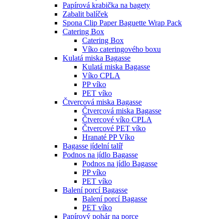
Papírová krabička na bagety
Zabalit balíček
Spona Clip Paper Baguette Wrap Pack
Catering Box
Catering Box
Víko cateringového boxu
Kulatá miska Bagasse
Kulatá miska Bagasse
Víko CPLA
PP víko
PET víko
Čtvercová miska Bagasse
Čtvercová miska Bagasse
Čtvercové víko CPLA
Čtvercové PET víko
Hranaté PP Víko
Bagasse jídelní talíř
Podnos na jídlo Bagasse
Podnos na jídlo Bagasse
PP víko
PET víko
Balení porcí Bagasse
Balení porcí Bagasse
PET víko
Papírový pohár na porce