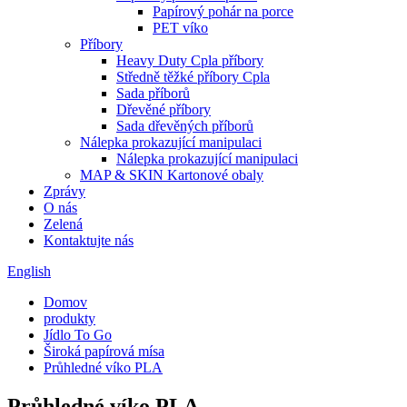
Papírový pohár na porce
PET víko
Příbory
Heavy Duty Cpla příbory
Středně těžké příbory Cpla
Sada příborů
Dřevěné příbory
Sada dřevěných příborů
Nálepka prokazující manipulaci
Nálepka prokazující manipulaci
MAP & SKIN Kartonové obaly
Zprávy
O nás
Zelená
Kontaktujte nás
English
Domov
produkty
Jídlo To Go
Široká papírová mísa
Průhledné víko PLA
Průhledné víko PLA