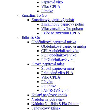
Papírové víko
Víko CPLA
PP víko
Zmrzlina To Go
Zmrzlinový papírový pohár
Zmrzlinový papírový pohár
Víko zmrzlinového poháru
Lžíce na zmrzlinu CPLA
Jídlo To Go
Obdélníková papírová miska
Obdélníková papírová miska
CPLA obdélníkové víko
PET obdélníkové víko
PP Obdélníkové víko
Široká papírová mísa
Široká papírová mísa
Průhledné víko PLA
Víko CPLA
PP víko
PET víko
PAPÍROVÉ víko
Kulatý papírový kbelík
Nádoba na potraviny
Nádoba Na Jídlo S Pla Oknem
Sendvičový klínek