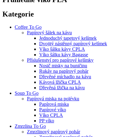
Kategorie
Coffee To Go
Papírový šálek na kávu
Jednoduchý tapetový kelímek
Dvojitý nástěnný papírový kelímek
Víko šálku kávy CPLA
Víko šálku kávy Bagasse
Příslušenství pro papírové kelímky
Nosič misky na buničinu
Rukáv na papírový pohár
Dřevěné míchadlo na kávu
Kávová lžička CPLA
Dřevěná lžička na kávu
Soup To Go
Papírová miska na polévku
Papírová miska
Papírové víko
Víko CPLA
PP víko
Zmrzlina To Go
Zmrzlinový papírový pohár