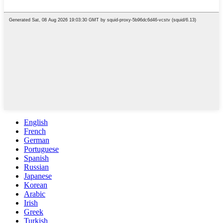
English
French
German
Portuguese
Spanish
Russian
Japanese
Korean
Arabic
Irish
Greek
Turkish