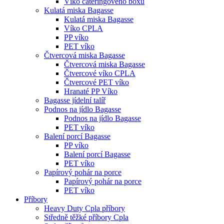
Víko cateringového boxu
Kulatá miska Bagasse
Kulatá miska Bagasse
Víko CPLA
PP víko
PET víko
Čtvercová miska Bagasse
Čtvercová miska Bagasse
Čtvercové víko CPLA
Čtvercové PET víko
Hranaté PP Víko
Bagasse jídelní talíř
Podnos na jídlo Bagasse
Podnos na jídlo Bagasse
PET víko
Balení porcí Bagasse
PP víko
Balení porcí Bagasse
PET víko
Papírový pohár na porce
Papírový pohár na porce
PET víko
Příbory
Heavy Duty Cpla příbory
Středně těžké příbory Cpla