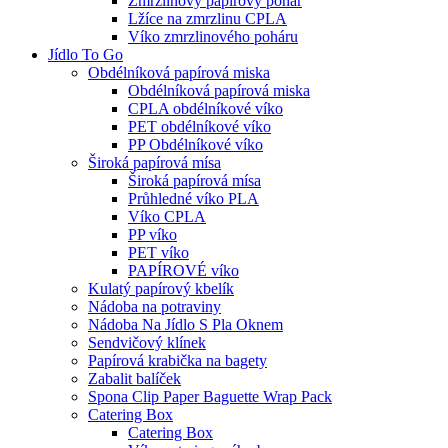
Zmrzlinový papírový pohár
Lžíce na zmrzlinu CPLA
Víko zmrzlinového poháru
Jídlo To Go
Obdélníková papírová miska
Obdélníková papírová miska
CPLA obdélníkové víko
PET obdélníkové víko
PP Obdélníkové víko
Široká papírová mísa
Široká papírová mísa
Průhledné víko PLA
Víko CPLA
PP víko
PET víko
PAPÍROVÉ víko
Kulatý papírový kbelík
Nádoba na potraviny
Nádoba Na Jídlo S Pla Oknem
Sendvičový klínek
Papírová krabička na bagety
Zabalit balíček
Spona Clip Paper Baguette Wrap Pack
Catering Box
Catering Box