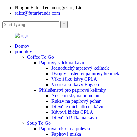
Ningbo Futur Technology Co., Ltd
sales@futurbrands.com
Domov
produkty
Coffee To Go
Papírový šálek na kávu
Jednoduchý tapetový kelímek
Dvojitý nástěnný papírový kelímek
Víko šálku kávy CPLA
Víko šálku kávy Bagasse
Příslušenství pro papírové kelímky
Nosič misky na buničinu
Rukáv na papírový pohár
Dřevěné míchadlo na kávu
Kávová lžička CPLA
Dřevěná lžička na kávu
Soup To Go
Papírová miska na polévku
Papírová miska