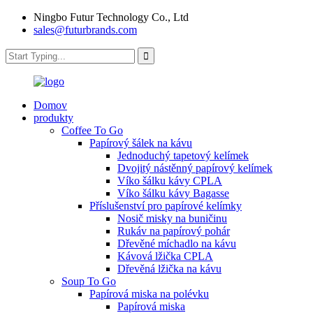
Ningbo Futur Technology Co., Ltd
sales@futurbrands.com
Domov
produkty
Coffee To Go
Papírový šálek na kávu
Jednoduchý tapetový kelímek
Dvojitý nástěnný papírový kelímek
Víko šálku kávy CPLA
Víko šálku kávy Bagasse
Příslušenství pro papírové kelímky
Nosič misky na buničinu
Rukáv na papírový pohár
Dřevěné míchadlo na kávu
Kávová lžička CPLA
Dřevěná lžička na kávu
Soup To Go
Papírová miska na polévku
Papírová miska