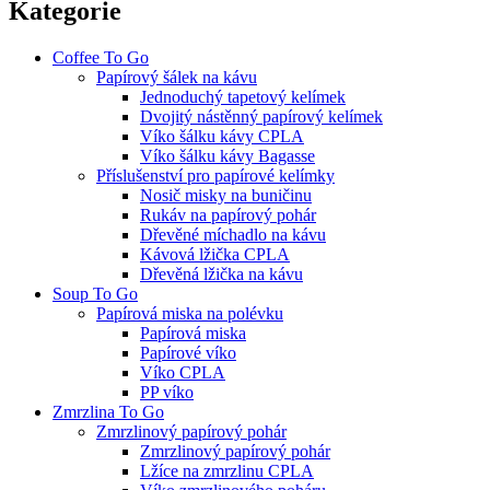
Kategorie
Coffee To Go
Papírový šálek na kávu
Jednoduchý tapetový kelímek
Dvojitý nástěnný papírový kelímek
Víko šálku kávy CPLA
Víko šálku kávy Bagasse
Příslušenství pro papírové kelímky
Nosič misky na buničinu
Rukáv na papírový pohár
Dřevěné míchadlo na kávu
Kávová lžička CPLA
Dřevěná lžička na kávu
Soup To Go
Papírová miska na polévku
Papírová miska
Papírové víko
Víko CPLA
PP víko
Zmrzlina To Go
Zmrzlinový papírový pohár
Zmrzlinový papírový pohár
Lžíce na zmrzlinu CPLA