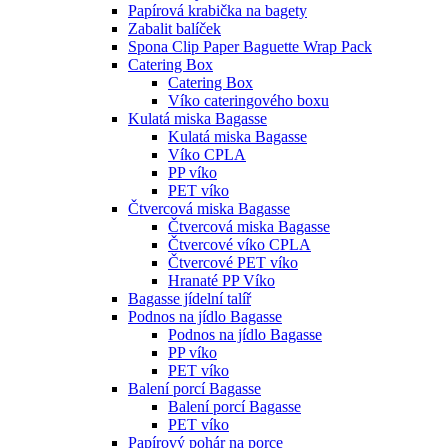
Papírová krabička na bagety
Zabalit balíček
Spona Clip Paper Baguette Wrap Pack
Catering Box
Catering Box
Víko cateringového boxu
Kulatá miska Bagasse
Kulatá miska Bagasse
Víko CPLA
PP víko
PET víko
Čtvercová miska Bagasse
Čtvercová miska Bagasse
Čtvercové víko CPLA
Čtvercové PET víko
Hranaté PP Víko
Bagasse jídelní talíř
Podnos na jídlo Bagasse
Podnos na jídlo Bagasse
PP víko
PET víko
Balení porcí Bagasse
Balení porcí Bagasse
PET víko
Papírový pohár na porce