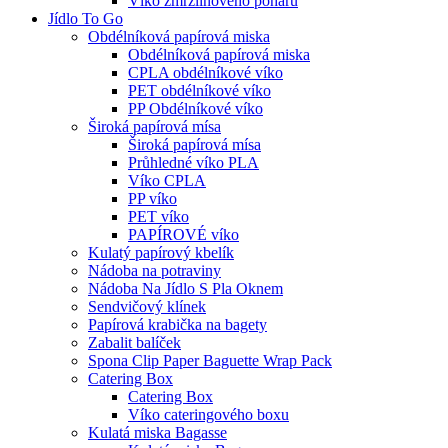
Víko zmrzlinového poháru
Jídlo To Go
Obdélníková papírová miska
Obdélníková papírová miska
CPLA obdélníkové víko
PET obdélníkové víko
PP Obdélníkové víko
Široká papírová mísa
Široká papírová mísa
Průhledné víko PLA
Víko CPLA
PP víko
PET víko
PAPÍROVÉ víko
Kulatý papírový kbelík
Nádoba na potraviny
Nádoba Na Jídlo S Pla Oknem
Sendvičový klínek
Papírová krabička na bagety
Zabalit balíček
Spona Clip Paper Baguette Wrap Pack
Catering Box
Catering Box
Víko cateringového boxu
Kulatá miska Bagasse