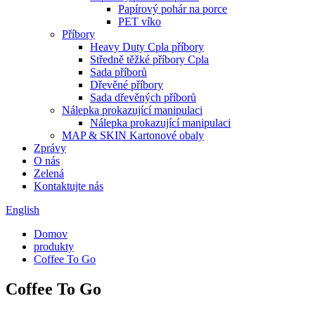
Papírový pohár na porce
PET víko
Příbory
Heavy Duty Cpla příbory
Středně těžké příbory Cpla
Sada příborů
Dřevěné příbory
Sada dřevěných příborů
Nálepka prokazující manipulaci
Nálepka prokazující manipulaci
MAP & SKIN Kartonové obaly
Zprávy
O nás
Zelená
Kontaktujte nás
English
Domov
produkty
Coffee To Go
Coffee To Go