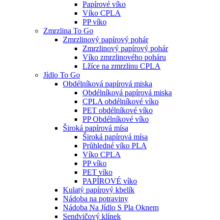
Papírové víko
Víko CPLA
PP víko
Zmrzlina To Go
Zmrzlinový papírový pohár
Zmrzlinový papírový pohár
Víko zmrzlinového poháru
Lžíce na zmrzlinu CPLA
Jídlo To Go
Obdélníková papírová miska
Obdélníková papírová miska
CPLA obdélníkové víko
PET obdélníkové víko
PP Obdélníkové víko
Široká papírová mísa
Široká papírová mísa
Průhledné víko PLA
Víko CPLA
PP víko
PET víko
PAPÍROVÉ víko
Kulatý papírový kbelík
Nádoba na potraviny
Nádoba Na Jídlo S Pla Oknem
Sendvičový klínek