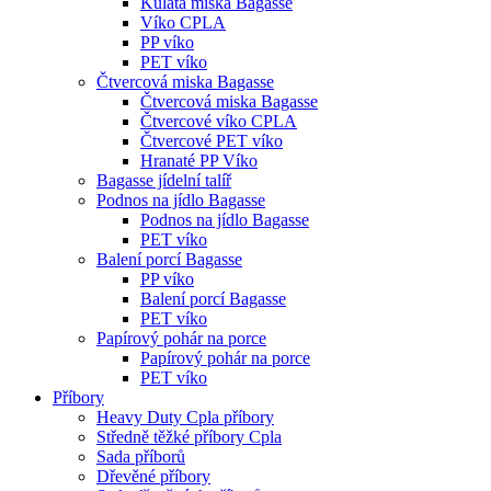
Kulatá miska Bagasse
Víko CPLA
PP víko
PET víko
Čtvercová miska Bagasse
Čtvercová miska Bagasse
Čtvercové víko CPLA
Čtvercové PET víko
Hranaté PP Víko
Bagasse jídelní talíř
Podnos na jídlo Bagasse
Podnos na jídlo Bagasse
PET víko
Balení porcí Bagasse
PP víko
Balení porcí Bagasse
PET víko
Papírový pohár na porce
Papírový pohár na porce
PET víko
Příbory
Heavy Duty Cpla příbory
Středně těžké příbory Cpla
Sada příborů
Dřevěné příbory