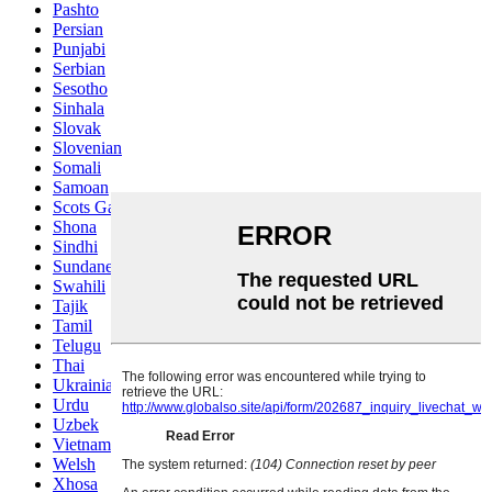
Pashto
Persian
Punjabi
Serbian
Sesotho
Sinhala
Slovak
Slovenian
Somali
Samoan
Scots Gaelic
Shona
Sindhi
Sundanese
Swahili
Tajik
Tamil
Telugu
Thai
Ukrainian
Urdu
Uzbek
Vietnamese
Welsh
Xhosa