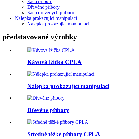
Sada příborů
Dřevěné příbory
Sada dřevěných příborů
Nálepka prokazující manipulaci
Nálepka prokazující manipulaci
představované výrobky
Kávová lžička CPLA
Nálepka prokazující manipulaci
Dřevěné příbory
Středně těžké příbory CPLA