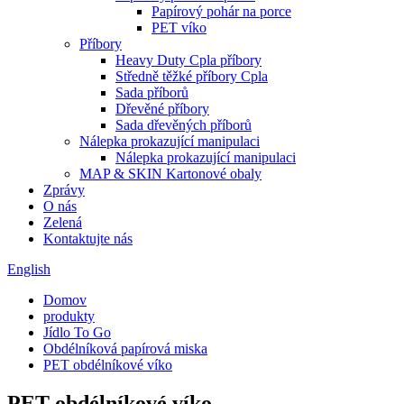
Papírový pohár na porce
PET víko
Příbory
Heavy Duty Cpla příbory
Středně těžké příbory Cpla
Sada příborů
Dřevěné příbory
Sada dřevěných příborů
Nálepka prokazující manipulaci
Nálepka prokazující manipulaci
MAP & SKIN Kartonové obaly
Zprávy
O nás
Zelená
Kontaktujte nás
English
Domov
produkty
Jídlo To Go
Obdélníková papírová miska
PET obdélníkové víko
PET obdélníkové víko