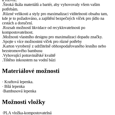
.Široká škála materiálů a bariér, aby vyhovovaly všem vašim
potřebám.
.Různé velikosti a styly pro maximalizaci viditelnosti obsahu tam,
kde je to požadováno, a zajištění bezpečných víček pro jídlo na
cestách a doručení.
.Rozsah možností likvidace od recyklovatelnosti po
kompostovatelnost.
.Možnosti vlastního designu pro maximalizaci dopadu značky.
.Spojte s více možnostmi víček pro různé potřeby
.Karton vyrobený z udržitelně obhospodařovaného lesního nebo
bezstromového bambusu
.Vyhovující potravinářské kvalitě
.Tištěno inkoustem na vodní bázi
Materiálové možnosti
· Kraftová lepenka.
· Bílá lepenka
·Bambusová lepenka
Možnosti vložky
·PLA vložka-kompostovatelná