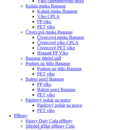
Víko cateringového boxu
Kulatá miska Bagasse
Kulatá miska Bagasse
Víko CPLA
PP víko
PET víko
Čtvercová miska Bagasse
Čtvercová miska Bagasse
Čtvercové víko CPLA
Čtvercové PET víko
Hranaté PP Víko
Bagasse jídelní talíř
Podnos na jídlo Bagasse
Podnos na jídlo Bagasse
PET víko
Balení porcí Bagasse
PP víko
Balení porcí Bagasse
PET víko
Papírový pohár na porce
Papírový pohár na porce
PET víko
Příbory
Heavy Duty Cpla příbory
Středně těžké příbory Cpla