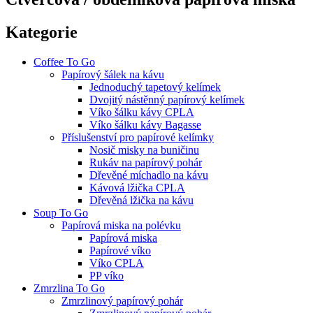
Kategorie
Coffee To Go
Papírový šálek na kávu
Jednoduchý tapetový kelímek
Dvojitý nástěnný papírový kelímek
Víko šálku kávy CPLA
Víko šálku kávy Bagasse
Příslušenství pro papírové kelímky
Nosič misky na buničinu
Rukáv na papírový pohár
Dřevěné míchadlo na kávu
Kávová lžička CPLA
Dřevěná lžička na kávu
Soup To Go
Papírová miska na polévku
Papírová miska
Papírové víko
Víko CPLA
PP víko
Zmrzlina To Go
Zmrzlinový papírový pohár