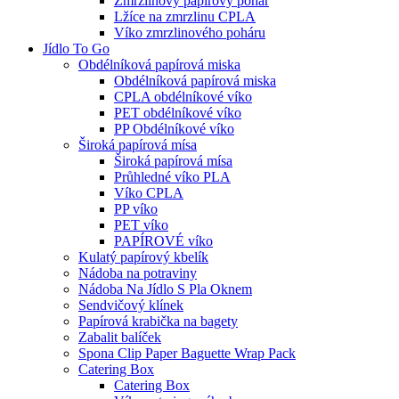
Zmrzlinový papírový pohár
Lžíce na zmrzlinu CPLA
Víko zmrzlinového poháru
Jídlo To Go
Obdélníková papírová miska
Obdélníková papírová miska
CPLA obdélníkové víko
PET obdélníkové víko
PP Obdélníkové víko
Široká papírová mísa
Široká papírová mísa
Průhledné víko PLA
Víko CPLA
PP víko
PET víko
PAPÍROVÉ víko
Kulatý papírový kbelík
Nádoba na potraviny
Nádoba Na Jídlo S Pla Oknem
Sendvičový klínek
Papírová krabička na bagety
Zabalit balíček
Spona Clip Paper Baguette Wrap Pack
Catering Box
Catering Box