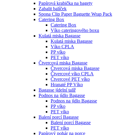
Papírová krabička na bagety
Zabalit balíček
Spona Clip Paper Baguette Wrap Pack
Catering Box
Catering Box
Víko cateringového boxu
Kulatá miska Bagasse
Kulatá miska Bagasse
Víko CPLA
PP víko
PET víko
Čtvercová miska Bagasse
Čtvercová miska Bagasse
Čtvercové víko CPLA
Čtvercové PET víko
Hranaté PP Víko
Bagasse jídelní talíř
Podnos na jídlo Bagasse
Podnos na jídlo Bagasse
PP víko
PET víko
Balení porcí Bagasse
Balení porcí Bagasse
PET víko
Papírový pohár na porce