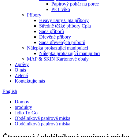
Papírový pohár na porce
PET víko
Příbory
Heavy Duty Cpla příbory
Středně těžké příbory Cpla
Sada příborů
Dřevěné příbory
Sada dřevěných příborů
Nálepka prokazující manipulaci
Nálepka prokazující manipulaci
MAP & SKIN Kartonové obaly
Zprávy
O nás
Zelená
Kontaktujte nás
English
Domov
produkty
Jídlo To Go
Obdélníková papírová miska
Obdélníková papírová miska
Čtvercová / obdélníková papírová miska