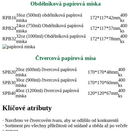
Obdélníková papírová miska
16oz (500ml) obdélníková papírová
400
RPB16
172*117*42mm
miska
ks
24oz (750ml) Obdélníková papírová
400
RPB24
172*117*57mm
miska
ks
32oz (1000ml) Obdélníková papírová
400
RPB32
172*117*78mm
miska
ks
Čtvercová papírová mísa
20oz (600ml) čtvercová papírová
400
SPB20
170*170*48mm
miska
ks
30oz (900ml) čtvercová papírová
400
SPB30
170*170*60mm
miska
ks
40oz (1200ml) čtvercová papírová
400
SPB40
120*120*67mm
miska
ks
Klíčové atributy
· Navrženo ve čtvercovém tvaru, aby se odlišilo od konkurentů
· Sortiment pro všechny příležitosti od snídaně a oběda až po večeře
a rozvoz.