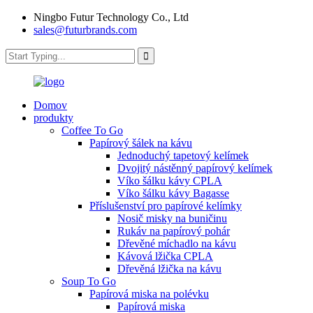
Ningbo Futur Technology Co., Ltd
sales@futurbrands.com
Domov
produkty
Coffee To Go
Papírový šálek na kávu
Jednoduchý tapetový kelímek
Dvojitý nástěnný papírový kelímek
Víko šálku kávy CPLA
Víko šálku kávy Bagasse
Příslušenství pro papírové kelímky
Nosič misky na buničinu
Rukáv na papírový pohár
Dřevěné míchadlo na kávu
Kávová lžička CPLA
Dřevěná lžička na kávu
Soup To Go
Papírová miska na polévku
Papírová miska