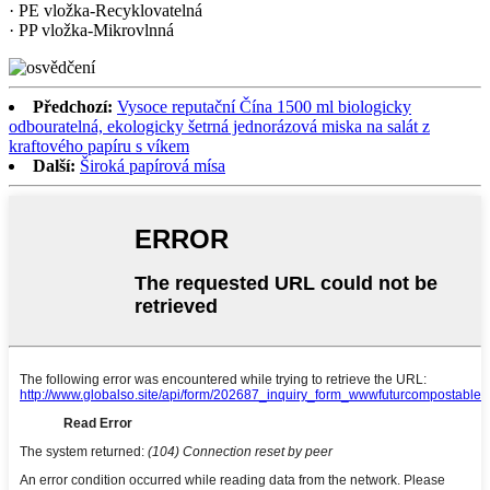
· PE vložka-Recyklovatelná
· PP vložka-Mikrovlnná
Předchozí:
Vysoce reputační Čína 1500 ml biologicky
odbouratelná, ekologicky šetrná jednorázová miska na salát z
kraftového papíru s víkem
Další:
Široká papírová mísa