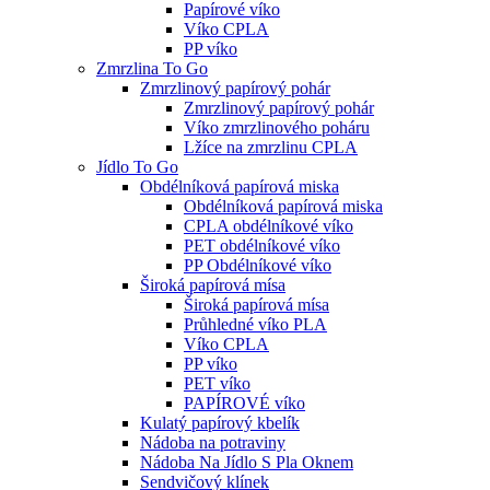
Papírové víko
Víko CPLA
PP víko
Zmrzlina To Go
Zmrzlinový papírový pohár
Zmrzlinový papírový pohár
Víko zmrzlinového poháru
Lžíce na zmrzlinu CPLA
Jídlo To Go
Obdélníková papírová miska
Obdélníková papírová miska
CPLA obdélníkové víko
PET obdélníkové víko
PP Obdélníkové víko
Široká papírová mísa
Široká papírová mísa
Průhledné víko PLA
Víko CPLA
PP víko
PET víko
PAPÍROVÉ víko
Kulatý papírový kbelík
Nádoba na potraviny
Nádoba Na Jídlo S Pla Oknem
Sendvičový klínek