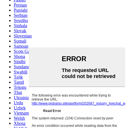
Persian
Punjabi
Serbian
Sesotho
Sinhala
Slovak
Slovenian
Somali
Samoan
Scots Gaelic
Shona
Sindhi
Sundanese
Swahili
Tajik
Tamil
Telugu
Thai
Ukrainian
Urdu
Uzbek
Vietnamese
Welsh
Xhosa