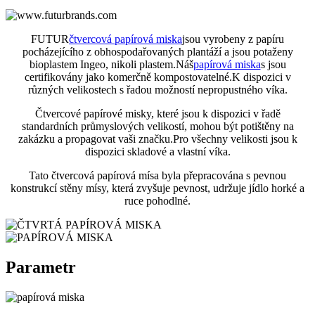
FUTUR
čtvercová papírová miska
jsou vyrobeny z papíru
pocházejícího z obhospodařovaných plantáží a jsou potaženy
bioplastem Ingeo, nikoli plastem.Náš
papírová miska
s jsou
certifikovány jako komerčně kompostovatelné.K dispozici v
různých velikostech s řadou možností nepropustného víka.
Čtvercové papírové misky, které jsou k dispozici v řadě
standardních průmyslových velikostí, mohou být potištěny na
zakázku a propagovat vaši značku.Pro všechny velikosti jsou k
dispozici skladové a vlastní víka.
Tato čtvercová papírová mísa byla přepracována s pevnou
konstrukcí stěny mísy, která zvyšuje pevnost, udržuje jídlo horké a
ruce pohodlné.
Parametr